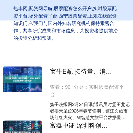
热丰网,配资网导航,股票配资怎么开户,实时股票配
资平台,场外配资平台,西宁股票配资,正规在线配资
知识门户/我们与国内外知名研究机构保持紧密合
作，共享研究成果和市场信息，为投资者提供前沿
的投资分析和预测。
宝牛E配 接待量、消费额双增长！2026 年春节镇江文旅市场“马力十足”
查看：
96
分类：
实时股票配资平
台
扬子晚报网2月24日讯(通讯员时雯王斐记
者姜天圣)2026年春节假期，镇江文旅市
场红红火火。省智慧文旅平台数据显
示，9天假期全市纳入监测的文旅场所接
富鑫中证 深圳科创学院院长李泽湘：打造全球科创的广东样板
待游客总量、....