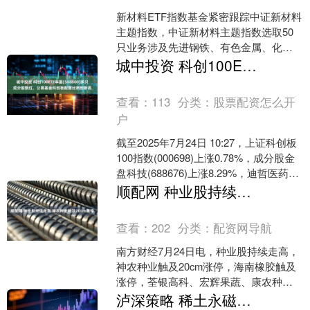
新材料ETF指数基金紧密跟踪中证新材料
主题指数，中证新材料主题指数选取50
只业务涉及先进钢铁、有色金属、化
工、无机非金属等基础材料以及关键战
城中投资 科创100ETF华夏(588800)多只成分股飘红，公募基金科创板配置比例创新高
略材料等新材料领域的....
查看：
113
分类：
股票配资怎么开
户
截至2025年7月24日 10:27，上证科创板
100指数(000698)上涨0.78%，成分股金
盘科技(688676)上涨8.29%，迪哲医药
(688192)....
顺配网 种业股持续走高 神农种业触及20cm涨停
查看：
202
分类：
配资网导航
南方财经7月24日电，种业股持续走高，
神农种业触及20cm涨停，海南橡胶触及
涨停，荃银高科、宏辉果蔬、康农种业
纷纷上扬。....
泸深策略 稀土永磁概念股持续走高 龙磁科技等涨停