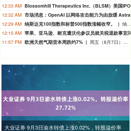
12:33 AM
Blossomhi
12:32 AM
12:29 AM
纳斯达克100指数和标普500指数涨幅收窄。
纳斯达克100指数和标普500指数涨幅
12:15 AM
11:57 PM
欧洲天然气期货本周跌约7%
周五（8月7日）欧市尾盘，ICE英国天然气期货跌0.9%，报135.680便士/千卡，本周累计下跌5.96%。TTF基准荷兰天然气期货跌5.03%，报55.380欧元/兆瓦时，本周累跌6.88%，整体呈现出M形走势、绝大部分时间处于下跌状态。ICE欧盟碳排放交易许可（期货价格）涨1.82%，报82.85欧元/吨，本周累涨2.60%。
大业证券 9月3日渝水转债上涨0.02%，转股溢价率