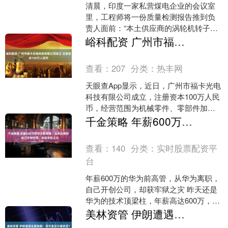
清晨，印度一家私营煤电企业的会议室
里，工程师将一份质量检测报告推到负
责人面前：“本土供应商的涡轮机转子又
检出裂纹，项目已延误两年。 ” 负责人沉
峪科配资 广州市福卡光电科技有限公司成立 注册资本100万人民币
默片刻，抓起电话....
查看：
207
分类：
热丰网
天眼查App显示，近日，广州市福卡光电
科技有限公司成立，注册资本100万人民
币，经营范围为机械零件、零部件加工;
汽车零部件研发;汽车零部件及配件制造;
千金策略 年薪600万的华为前高管，从华为离职，自己开创公司，却获牢狱之灾
汽车装饰用....
查看：
140
分类：
实时股票配资平
台
年薪600万的华为前高管，从华为离职，
自己开创公司，却获牢狱之灾 昨天还是
华为的技术顶梁柱，年薪高达600万，朋
友圈里人人羡慕； 如今却成了新闻头条
美林资管 伊朗遭遇全面制裁！货币里亚尔暴跌至112万兑1美元，经济承压！
里的“内鬼”....