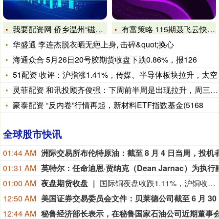
我要配资网 侨乡温州“磁力”升级 外籍青年创客越聚越多丨新春
有富策略 115期聂飞云快乐8预测奖号：大小比分析
华盛通 李连杰脱衣晒无疤上身, 击碎&quot;换心
海通众合 5月26日20号胶期货收盘下跌0.86%，报126
51配资 收评：沪指涨1.41%，传媒、半导体板块拉升，太空
灵菲配资 和讯投顾齐俊强：下周前半周是出现拉升，周三容易出现
豪泰配资 “反内卷”行情再起，新材料ETF指数基金(5168
全球股市快讯
01:44 AM
01:31 AM
01:00 AM
夜盘期货收盘
国际铜夜盘收跌1.11%，沪铜收跌0.80%，沪铝收跌0.13%，沪锌收跌1.54%，沪铅收跌0.29%，沪镍收涨0.52%，沪锡收跌1.51%。氧化铝夜盘收跌0.04%，铝合金收跌0.09%。不锈钢夜盘收涨0.21%。
12:50 AM
美国证
12:44 AM