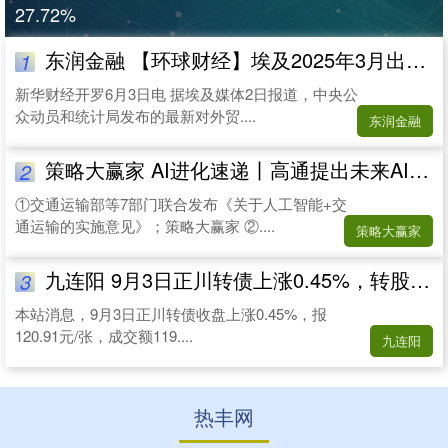
27.72%
东润金融 【环球财经】埃及2025年3月出口总额为46.2亿美元
1
新华财经开罗6月3日电 据埃及媒体2日报道，中央公
众动员和统计局发布的最新对外贸....
东润金融
策略大赢家 AI进化速递丨高通提出未来AI发展的六大趋势
2
①交通运输部等7部门联合发布《关于人工智能+交
通运输的实施意见》；策略大赢家 ②....
策略大赢家
九连阳 9月3日正川转债上涨0.45%，转股溢价率176.56%
3
本站消息，9月3日正川转债收盘上涨0.45%，报
120.91元/张，成交额119....
九连阳
热丰网