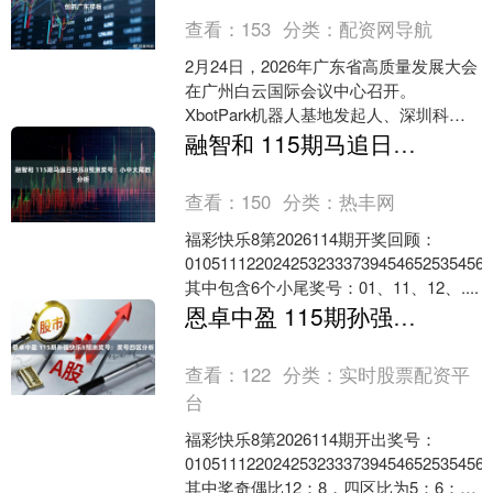
查看：
153
分类：
配资网导航
2月24日，2026年广东省高质量发展大会
在广州白云国际会议中心召开。
XbotPark机器人基地发起人、深圳科创
学院院长、香港科技大学教授李泽湘在
融智和 115期马追日快乐8预测奖号：小中大尾数分析
大会发言中介绍....
查看：
150
分类：
热丰网
福彩快乐8第2026114期开奖回顾：
0105111220242532333739454652535456
其中包含6个小尾奖号：01、11、12、....
恩卓中盈 115期孙强快乐8预测奖号：奖号四区分析
查看：
122
分类：
实时股票配资平
台
福彩快乐8第2026114期开出奖号：
0105111220242532333739454652535456
其中奖奇偶比12：8，四区比为5：6：