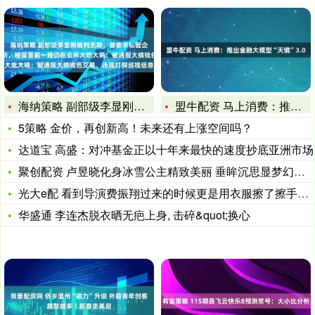
海纳策略 副部级李显刚被判无期，曾要求私营企业主将办公场所改
盟牛配资 马上消费：推出金融大模型“天镜”3.0
5策略 金价，再创新高！未来还有上涨空间吗？
达道宝 高盛：对冲基金正以十年来最快的速度抄底亚洲市场
聚创配资 卢昱晓化身冰雪公主精致美丽 垂眸沉思显梦幻氛围
光大e配 看到导演费振翔过来的时候更是用衣服擦了擦手中的汗
华盛通 李连杰脱衣晒无疤上身, 击碎&quot;换心