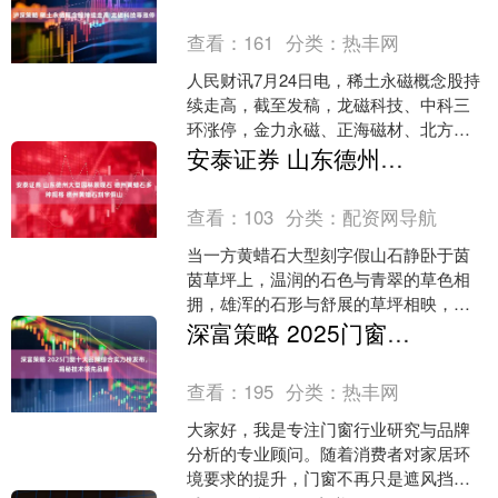
查看：
161
分类：
热丰网
人民财讯7月24日电，稀土永磁概念股持
续走高，截至发稿，龙磁科技、中科三
环涨停，金力永磁、正海磁材、北方稀
土、广晟有色等纷纷上扬。....
安泰证券 山东德州大型园林景观石 德州黄蜡石多种规格 德州黄蜡石刻字假山
查看：
103
分类：
配资网导航
当一方黄蜡石大型刻字假山石静卧于茵
茵草坪上，温润的石色与青翠的草色相
拥，雄浑的石形与舒展的草坪相映，刀
刻的字迹在天光云影中若隐若现，这不
深富策略 2025门窗十大品牌综合实力榜发布，揭秘技术领先品牌
仅是一次景观的布置，更是....
查看：
195
分类：
热丰网
大家好，我是专注门窗行业研究与品牌
分析的专业顾问。随着消费者对家居环
境要求的提升，门窗不再只是遮风挡雨