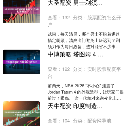
的设施，更是隔音、安全、节能与美观
大圣配资 男士剃须刀哪款强？排行榜前十名大揭秘，答案在这
的综合体现。市场上品牌众....
查看：
132
分类：
股票配资怎么开
户
试问，每天清晨，哪个男士不盼着迅速
搞定胡须，清爽出门避免上班迟到？剃
须刀作为每日必备，选对能省不少事。
优质剃须刀，刀头设计贴合面部，转速
中博策略 塔图姆 4 代最新配色！你打几分？
强劲，几分钟就能干净利落....
查看：
192
分类：
实时股票配资平
台
前两天，NBA 2K26 “不小心” 泄露了
Jordan Tatum 4 的外观造型，让玩家们提
前过了眼瘾。 这一代相对来说变化上比
较保守，类似 2 代和 3....
天牛配资 印度制造失败了！苹果退货、电厂停摆，中国设备是唯一选择
查看：
104
分类：
配资网导航