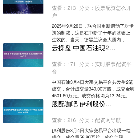
查看：
213
分类：
股票配资怎么开
户
2025年9月28日，联合国重新启动了对伊
朗的制裁，这是在中断了十年的基础上
生效的。当天，德黑兰议会大厦内，议
长卡利巴夫的声音震耳欲聋：“任何敌对
云操盘 中国石油现2笔大宗交易 总成交金额4501.60万元
行动都会得到严....
查看：
171
分类：
实时股票配资平
台
中国石油3月4日大宗交易平台共发生2笔
成交，合计成交量340.00万股，成交金额
4501.60万元。成交价格均为13.24元。
进一步统计，近3个月内该股累计发....
股配咖吧 伊利股份大宗交易成交58.80万股 成交额1506.46万元
查看：
216
分类：
配资网导航
伊利股份3月4日大宗交易平台出现一笔
成交，成交量58.80万股，成交金额