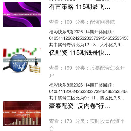
7....
有富策略 115期聂飞云快乐8预测奖号：大小比分析
查看：
100
分类：
配资网导航
福彩快乐8第2026114期开奖回顾：
0105111220242532333739454652535456
其中奖号奇偶比为12：8，大小比为9：
1....
亿配资 115期钱哥快乐8预测奖号：余数分析
查看：
199
分类：
股票配资怎么开
户
福彩快乐8第2026114期开奖回顾：
0105111220242532333739454652535456
其中奖号二区比为9：11，四区比为5：
6....
豪泰配资 “反内卷”行情再起，新材料ETF指数基金(516890)上涨近10%
查看：
173
分类：
实时股票配资平
台