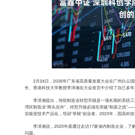
上证指数
3940.04
.40
2.13%
39.68
1.
2月24日，2026年广东省高质量发展大会在广州白云国际
长、香港科技大学教授李泽湘在大会发言中介绍了自己多年
李泽湘提出，传统制造业转型升级是一项长期的系统工程。
湾区制造业“两头在外”，转型升级必须先突破“制器之技”—
实验室技术产品化，培训“草根”创业者。2023年，固高科
李泽湘说，2025年底通过走访17家省内制造企业，了解到
问题。