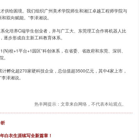
与人才供给困境。我们组织广州美术学院师生和湘江卓越工程师学院与
同创新和双向赋能。”李泽湘说。
系化培养C端学生创业者，并与广工大、东莞理工合作将机器人比
，逐步形成自主新工科教育体系。
(N)校+1平台+1园区”科创体系，在省委、省政府和东莞、深圳、
院。
计孵化超270家硬科技企业，总估值超3500亿元，其中4家上市，
”李泽湘说。
热丰网提示：文章来自网络，不代表本站观点。
分析
十年白衣生涯续写全新篇章！