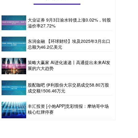
大业证券 9月3日渝水转债上涨0.02%，转股
溢价率27.72%
东润金融 【环球财经】埃及2025年3月出口
总额为46.2亿美元
策略大赢家 AI进化速递丨高通提出未来AI发
展的六大趋势
股配咖吧 伊利股份大宗交易成交58.80万股
成交额1506.46万元
丰汇投资 [小炮APP]竞彩情报：摩纳哥中场
核心红牌停赛