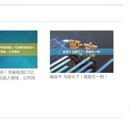
停！华菱线缆2.7亿
融金牛 马丽火了！领跑五一档！
机器人领域，公司回