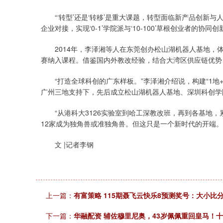
“‘转型’还是‘转移’是重大课题，转型面临新产品创新
企业对接，实现‘0-1’学院派与‘10-100’草根创业者的协
2014年，李泽湘等人在东莞创办松山湖机器人基地，体
赛纳入课程。借鉴国内外教改经验，结合大湾区供应链优势
“打造全球科创的广东样板。”李泽湘介绍说，构建“1地+1
广州三地支持下，先后成立松山湖机器人基地、深圳科创学
“从港科大3126实验室到哈工深教改班，再到各基地，累
12家成为独角兽或准独角兽。但这只是一个新时代的开端。
文 |记者李钢
上一篇：
有富策略 115期聂飞云快乐8预测奖号：大小比
下一篇：
华融配资 辅佐穆里尼奥，43岁佩佩重回皇马！