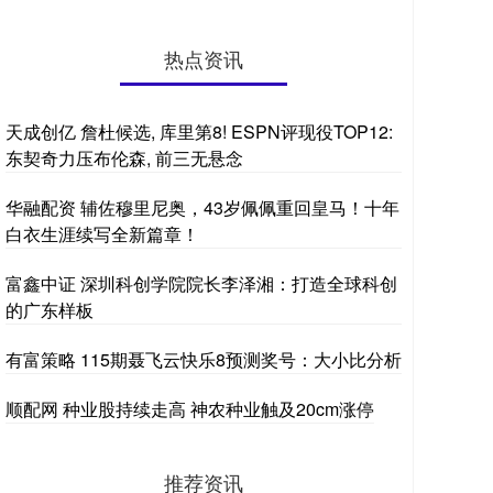
热点资讯
天成创亿 詹杜候选, 库里第8! ESPN评现役TOP12:
东契奇力压布伦森, 前三无悬念
华融配资 辅佐穆里尼奥，43岁佩佩重回皇马！十年
白衣生涯续写全新篇章！
富鑫中证 深圳科创学院院长李泽湘：打造全球科创
的广东样板
有富策略 115期聂飞云快乐8预测奖号：大小比分析
顺配网 种业股持续走高 神农种业触及20cm涨停
推荐资讯