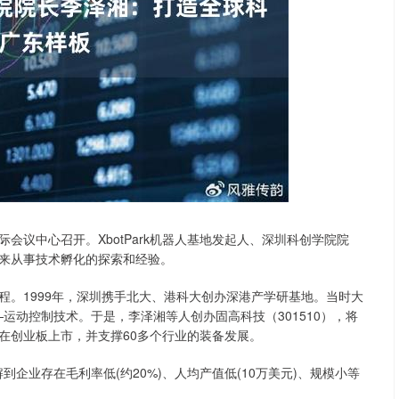
深证成指
14311.01
02%
200.89
1.42%
会议中心召开。XbotPark机器人基地发起人、深圳科创学院院
来从事技术孵化的探索和经验。
1999年，深圳携手北大、港科大创办深港产学研基地。当时大
—运动控制技术。于是，李泽湘等人创办固高科技（301510），将
技在创业板上市，并支撑60多个行业的装备发展。
企业存在毛利率低(约20%)、人均产值低(10万美元)、规模小等