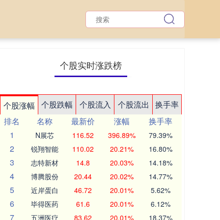
个股实时涨跌榜
个股跌幅
个股流入
个股流出
换手率
个股涨幅
排名
名称
最新价
涨幅
换手率
1
N展芯
116.52
396.89%
79.39%
2
锐翔智能
110.02
20.21%
16.80%
3
志特新材
14.8
20.03%
14.18%
4
博腾股份
20.44
20.02%
14.77%
5
近岸蛋白
46.72
20.01%
5.62%
6
毕得医药
61.6
20.01%
6.12%
7
五洲医疗
83.62
20.01%
18.37%