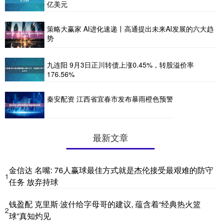
亿美元
策略大赢家 AI进化速递丨高通提出未来AI发展的六大趋
势
九连阳 9月3日正川转债上涨0.45%，转股溢价率
176.56%
秦安配资 江西省宜春市发布暴雨橙色预警
最新文章
金信达 名嘴: 76人赢球最佳方式就是杰伦接受最艰难的防守
1
任务 放弃持球
钱盈配 克里斯·波什给字母哥的建议, 蕴含着“经典热火篮
2
球”真知灼见