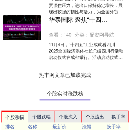
贸顶住压力，进出口保持稳定增长，展
现出较强的韧性与活力，为全国外贸稳
增长作出重要贡献，进出口主要有以下
华泰国际 聚焦“十四五”四川工业成就 2025全国经济媒体社长总编四川行活动启动
亮点： 外贸规模连上....
查看：
140
分类：
配资网导航
11月4日，“十四五”工业成就看四川——
2025全国经济媒体社长总编四川行活动
启动仪式在成都举行。活动启动仪式
后，嘉宾们将于11月4—7日深入成都、
德阳、宜宾等....
热丰网文章已加载完成
个股实时涨跌榜
个股跌幅
个股流入
个股流出
换手率
个股涨幅
排名
名称
最新价
涨幅
换手率