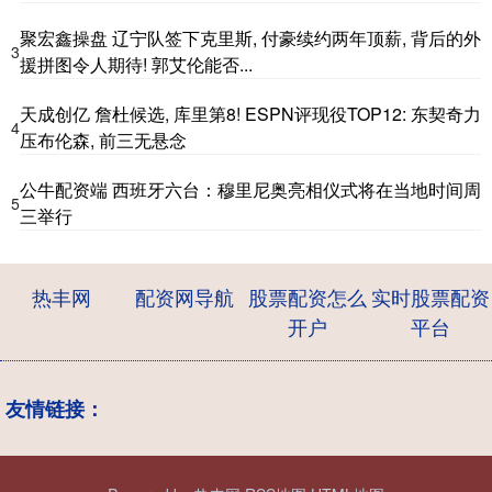
聚宏鑫操盘 辽宁队签下克里斯, 付豪续约两年顶薪, 背后的外
3
援拼图令人期待! 郭艾伦能否...
天成创亿 詹杜候选, 库里第8! ESPN评现役TOP12: 东契奇力
4
压布伦森, 前三无悬念
公牛配资端 西班牙六台：穆里尼奥亮相仪式将在当地时间周
5
三举行
热丰网
配资网导航
股票配资怎么
实时股票配资
开户
平台
友情链接：