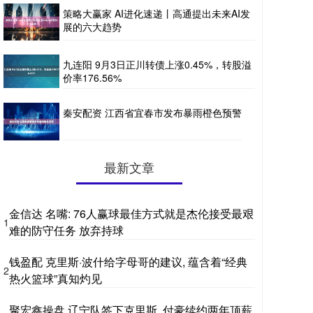
策略大赢家 AI进化速递丨高通提出未来AI发
展的六大趋势
九连阳 9月3日正川转债上涨0.45%，转股溢
价率176.56%
秦安配资 江西省宜春市发布暴雨橙色预警
最新文章
金信达 名嘴: 76人赢球最佳方式就是杰伦接受最艰
1
难的防守任务 放弃持球
钱盈配 克里斯·波什给字母哥的建议, 蕴含着“经典
2
热火篮球”真知灼见
聚宏鑫操盘 辽宁队签下克里斯, 付豪续约两年顶薪,