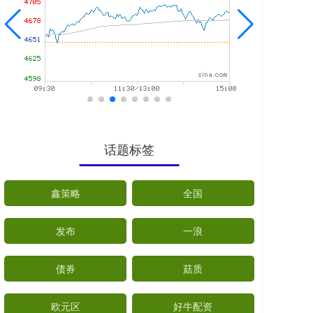
话题标签
鑫策略
全国
发布
一浪
债券
菇质
欧元区
好牛配资