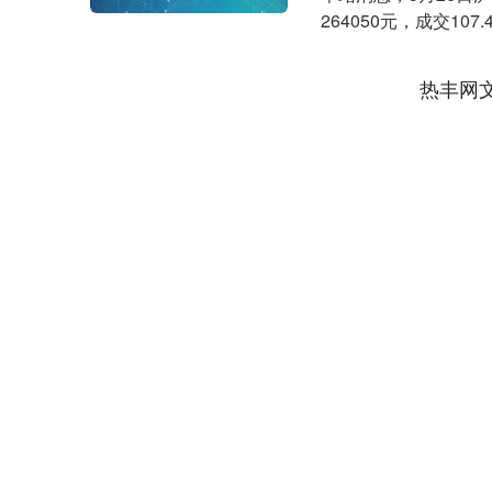
264050元，成交1
（SH....
热丰网
上证指数
3940.04
.40
2.13%
39.68
1.