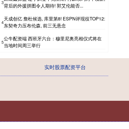
3
背后的外援拼图令人期待! 郭艾伦能否...
天成创亿 詹杜候选, 库里第8! ESPN评现役TOP12:
4
东契奇力压布伦森, 前三无悬念
公牛配资端 西班牙六台：穆里尼奥亮相仪式将在
5
当地时间周三举行
实时股票配资平台