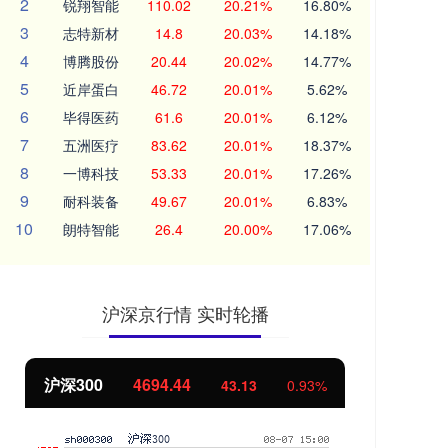
2
锐翔智能
110.02
20.21%
16.80%
3
志特新材
14.8
20.03%
14.18%
4
博腾股份
20.44
20.02%
14.77%
5
近岸蛋白
46.72
20.01%
5.62%
6
毕得医药
61.6
20.01%
6.12%
7
五洲医疗
83.62
20.01%
18.37%
8
一博科技
53.33
20.01%
17.26%
9
耐科装备
49.67
20.01%
6.83%
10
朗特智能
26.4
20.00%
17.06%
沪深京行情 实时轮播
沪深300
4694.44
北
43.13
0.93%