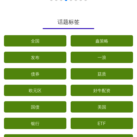
话题标签
全国
鑫策略
发布
一浪
债券
菇质
欧元区
好牛配资
国债
美国
银行
ETF