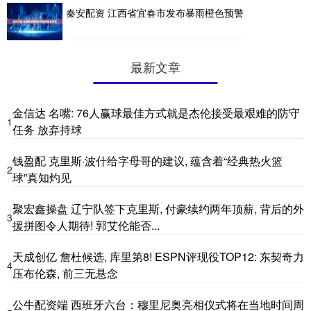
秦安配资 江西省宜春市发布暴雨橙色预警
最新文章
金信达 名嘴: 76人赢球最佳方式就是杰伦接受最艰难的防守
1
任务 放弃持球
钱盈配 克里斯·波什给字母哥的建议, 蕴含着“经典热火篮
2
球”真知灼见
聚宏鑫操盘 辽宁队签下克里斯, 付豪续约两年顶薪, 背后的外
3
援拼图令人期待! 郭艾伦能否...
天成创亿 詹杜候选, 库里第8! ESPN评现役TOP12: 东契奇力
4
压布伦森, 前三无悬念
公牛配资端 西班牙六台：穆里尼奥亮相仪式将在当地时间周