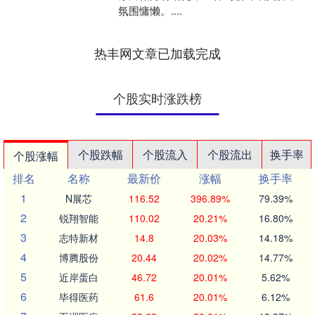
氛围慵懒。....
热丰网文章已加载完成
个股实时涨跌榜
个股跌幅
个股流入
个股流出
换手率
个股涨幅
排名
名称
最新价
涨幅
换手率
1
N展芯
116.52
396.89%
79.39%
2
锐翔智能
110.02
20.21%
16.80%
3
志特新材
14.8
20.03%
14.18%
4
博腾股份
20.44
20.02%
14.77%
5
近岸蛋白
46.72
20.01%
5.62%
6
毕得医药
61.6
20.01%
6.12%