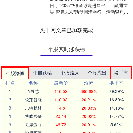
日，“2025中银全球走进昌平——融通世
界·智启未来”活动圆满举行。活动聚焦政
银企协同创新天创网 ，搭建全球资源对
接平台，由....
热丰网文章已加载完成
个股实时涨跌榜
个股跌幅
个股流入
个股流出
换手率
个股涨幅
排名
名称
最新价
涨幅
换手率
1
N展芯
116.52
396.89%
79.39%
2
锐翔智能
110.02
20.21%
16.80%
3
志特新材
14.8
20.03%
14.18%
4
博腾股份
20.44
20.02%
14.77%
5
近岸蛋白
46.72
20.01%
5.62%
6
毕得医药
61.6
20.01%
6.12%