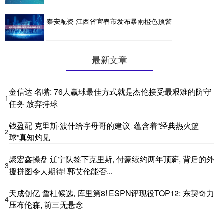
秦安配资 江西省宜春市发布暴雨橙色预警
最新文章
金信达 名嘴: 76人赢球最佳方式就是杰伦接受最艰难的防守
1
任务 放弃持球
钱盈配 克里斯·波什给字母哥的建议, 蕴含着“经典热火篮
2
球”真知灼见
聚宏鑫操盘 辽宁队签下克里斯, 付豪续约两年顶薪, 背后的外
3
援拼图令人期待! 郭艾伦能否...
天成创亿 詹杜候选, 库里第8! ESPN评现役TOP12: 东契奇力
4
压布伦森, 前三无悬念