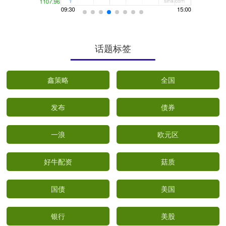
话题标签
鑫策略
全国
发布
债券
一浪
欧元区
好牛配资
菇质
国债
美国
银行
美股