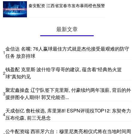
秦安配资 江西省宜春市发布暴雨橙色预警
最新文章
金信达 名嘴: 76人赢球最佳方式就是杰伦接受最艰难的防守
1
任务 放弃持球
钱盈配 克里斯·波什给字母哥的建议, 蕴含着“经典热火篮
2
球”真知灼见
聚宏鑫操盘 辽宁队签下克里斯, 付豪续约两年顶薪, 背后的外
3
援拼图令人期待! 郭艾伦能否...
天成创亿 詹杜候选, 库里第8! ESPN评现役TOP12: 东契奇力
4
压布伦森, 前三无悬念
公牛配资端 西班牙六台：穆里尼奥亮相仪式将在当地时间周