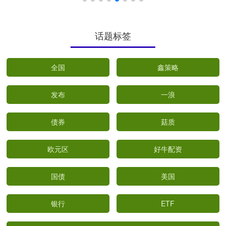
话题标签
全国
鑫策略
发布
一浪
债券
菇质
欧元区
好牛配资
国债
美国
银行
ETF