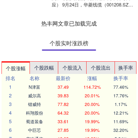
应） 9月24日，华菱线缆（001208.SZ）
开盘涨停，报14.65元/股。 消息面上....
热丰网文章已加载完成
个股实时涨跌榜
个股跌幅
个股流入
个股流出
换手率
个股涨幅
排名
名称
最新价
涨幅
换手率
1
N津富
37.49
114.72%
77.46%
2
威尔高
39.83
20.01%
17.76%
3
锴威特
77.82
20.00%
1.17%
4
科翔股份
64.32
20.00%
12.21%
5
蜀道装备
33.61
19.99%
11.69%
6
中巨芯
27.85
19.99%
32.20%