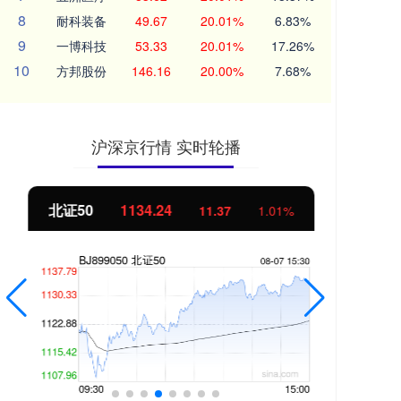
8
耐科装备
49.67
20.01%
6.83%
9
一博科技
53.33
20.01%
17.26%
10
方邦股份
146.16
20.00%
7.68%
沪深京行情 实时轮播
北证50
1134.24
创
11.37
1.01%