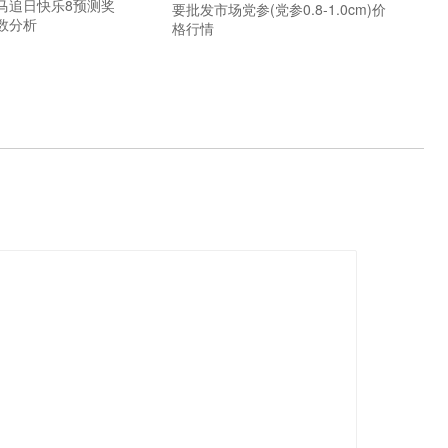
期马追日快乐8预测奖
要批发市场党参(党参0.8-1.0cm)价
数分析
格行情