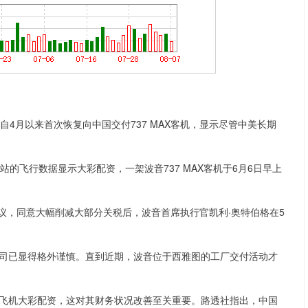
月以来首次恢复向中国交付737 MAX客机，显示尽管中美长期
飞行数据显示大彩配资，一架波音737 MAX客机于6月6日早上
议，同意大幅削减大部分关税后，波音首席执行官凯利·奥特伯格在5
已显得格外谨慎。直到近期，波音位于西雅图的工厂交付活动才
机大彩配资，这对其财务状况改善至关重要。路透社指出，中国