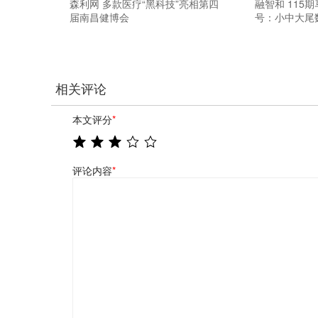
森利网 多款医疗“黑科技”亮相第四
融智和 115
届南昌健博会
号：小中大尾
相关评论
本文评分
*
评论内容
*