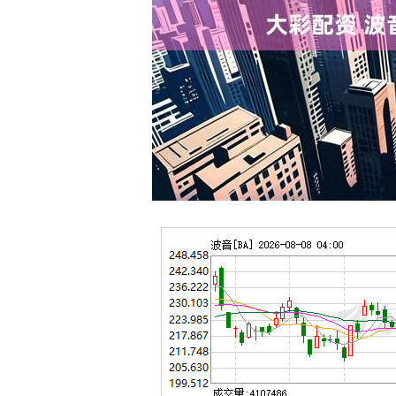
深证成指
14311.01
.68
1.02%
200.89
1