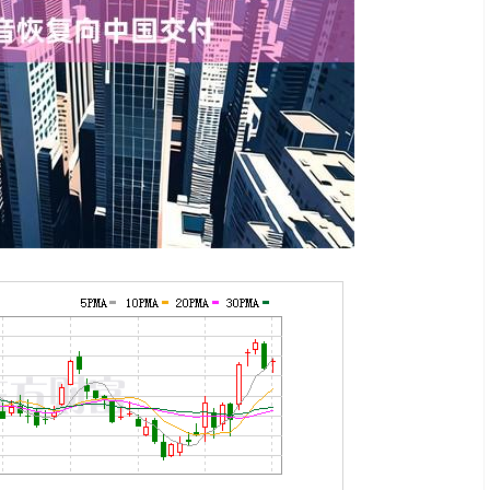
沪深300
4694.44
.42%
43.13
0.93%