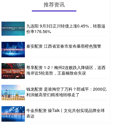
推荐资讯
九连阳 9月3日正川转债上涨0.45%，转股溢
价率176.56%
秦安配资 江西省宜春市发布暴雨橙色预警
尊享配资 1-2！梅州2连败跌入降级区，送西
海岸近5轮首胜，王嘉楠致命失误
钱龙配资 是谁掏空了万科？郎咸平：2000亿
利润被高管们精准地转移走了
牛金所配资 燥Talk丨文化共创实现品牌全球
表达