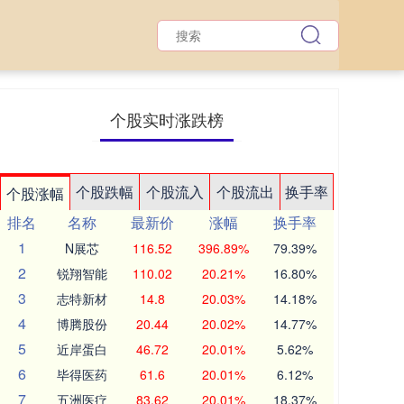
个股实时涨跌榜
个股跌幅
个股流入
个股流出
换手率
个股涨幅
排名
名称
最新价
涨幅
换手率
1
N展芯
116.52
396.89%
79.39%
2
锐翔智能
110.02
20.21%
16.80%
3
志特新材
14.8
20.03%
14.18%
4
博腾股份
20.44
20.02%
14.77%
5
近岸蛋白
46.72
20.01%
5.62%
6
毕得医药
61.6
20.01%
6.12%
7
五洲医疗
83.62
20.01%
18.37%