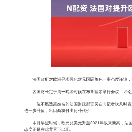
上证指数
3940.04
.40
2.13%
39.68
1.
法国政府对欧洲寻求强化欧元国际角色一事态度谨慎，
各国财长定于周一晚些时候在布鲁塞尔举行会议，讨论
一位不愿透露姓名的法国财政部官员在向记者吹风时表示
进一步升值，出口商将付出何种代价。
本月早些时候，欧元兑美元升至2021年以来新高，法国
态度正是在此背景下出现。