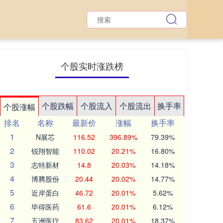
个股实时涨跌榜
个股跌幅
个股流入
个股流出
换手率
个股涨幅
排名
名称
最新价
涨幅
换手率
1
N展芯
116.52
396.89%
79.39%
2
锐翔智能
110.02
20.21%
16.80%
3
志特新材
14.8
20.03%
14.18%
4
博腾股份
20.44
20.02%
14.77%
5
近岸蛋白
46.72
20.01%
5.62%
6
毕得医药
61.6
20.01%
6.12%
7
五洲医疗
83.62
20.01%
18.37%