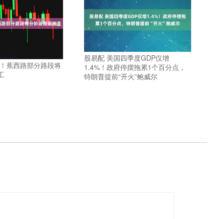
股易配 美国四季度GDP仅增
醒！蕉西路部分路段将
1.4%！政府停摆拖累1个百分点，
工
特朗普提前“开火”鲍威尔