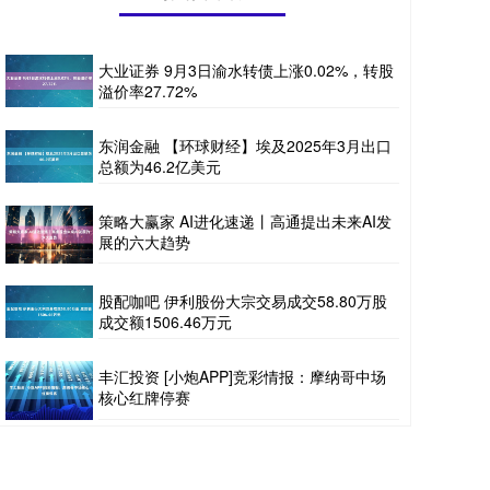
大业证券 9月3日渝水转债上涨0.02%，转股
溢价率27.72%
东润金融 【环球财经】埃及2025年3月出口
总额为46.2亿美元
策略大赢家 AI进化速递丨高通提出未来AI发
展的六大趋势
股配咖吧 伊利股份大宗交易成交58.80万股
成交额1506.46万元
丰汇投资 [小炮APP]竞彩情报：摩纳哥中场
核心红牌停赛