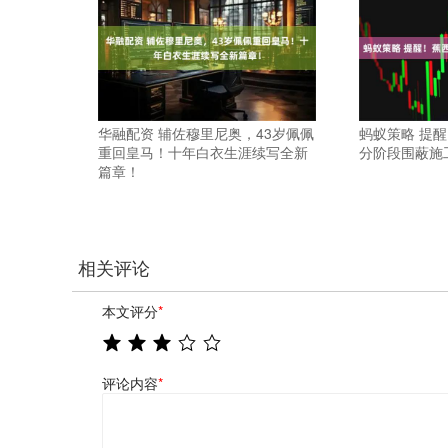
华融配资 辅佐穆里尼奥，43岁佩佩
蚂蚁策略 提
重回皇马！十年白衣生涯续写全新
分阶段围蔽施
篇章！
相关评论
本文评分
*
评论内容
*