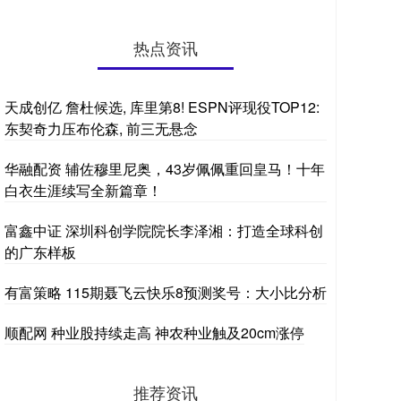
热点资讯
天成创亿 詹杜候选, 库里第8! ESPN评现役TOP12:
东契奇力压布伦森, 前三无悬念
华融配资 辅佐穆里尼奥，43岁佩佩重回皇马！十年
白衣生涯续写全新篇章！
富鑫中证 深圳科创学院院长李泽湘：打造全球科创
的广东样板
有富策略 115期聂飞云快乐8预测奖号：大小比分析
顺配网 种业股持续走高 神农种业触及20cm涨停
推荐资讯