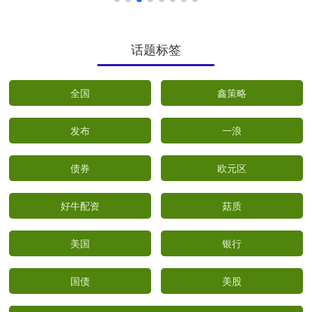
话题标签
全国
鑫策略
发布
一浪
债券
欧元区
好牛配资
菇质
美国
银行
国债
美股