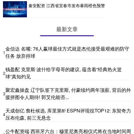
秦安配资 江西省宜春市发布暴雨橙色预警
最新文章
金信达 名嘴: 76人赢球最佳方式就是杰伦接受最艰难的防守
1
任务 放弃持球
钱盈配 克里斯·波什给字母哥的建议, 蕴含着“经典热火篮
2
球”真知灼见
聚宏鑫操盘 辽宁队签下克里斯, 付豪续约两年顶薪, 背后的外
3
援拼图令人期待! 郭艾伦能否...
天成创亿 詹杜候选, 库里第8! ESPN评现役TOP12: 东契奇力
4
压布伦森, 前三无悬念
公牛配资端 西班牙六台：穆里尼奥亮相仪式将在当地时间周