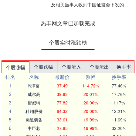
及相关当事人收到中国证监会下发的
《行政处罚决定书》（202545号）。 经
查明，当....
热丰网文章已加载完成
个股实时涨跌榜
个股跌幅
个股流入
个股流出
换手率
个股涨幅
排名
名称
最新价
涨幅
换手率
1
N津富
37.49
114.72%
77.46%
2
威尔高
39.83
20.01%
17.76%
3
锴威特
77.82
20.00%
1.17%
4
科翔股份
64.32
20.00%
12.21%
5
蜀道装备
33.61
19.99%
11.69%
6
中巨芯
27.85
19.99%
32.20%