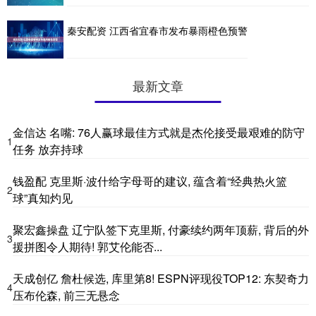
秦安配资 江西省宜春市发布暴雨橙色预警
最新文章
金信达 名嘴: 76人赢球最佳方式就是杰伦接受最艰难的防守
1
任务 放弃持球
钱盈配 克里斯·波什给字母哥的建议, 蕴含着“经典热火篮
2
球”真知灼见
聚宏鑫操盘 辽宁队签下克里斯, 付豪续约两年顶薪, 背后的外
3
援拼图令人期待! 郭艾伦能否...
天成创亿 詹杜候选, 库里第8! ESPN评现役TOP12: 东契奇力
4
压布伦森, 前三无悬念