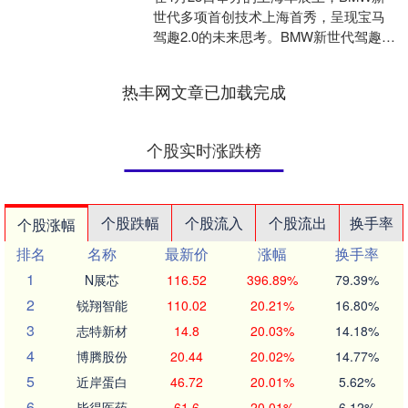
世代多项首创技术上海首秀，呈现宝马
驾趣2.0的未来思考。BMW新世代驾趣概
念车、BMW 新世代X概念车迎来首秀；
BMW新世....
热丰网文章已加载完成
个股实时涨跌榜
个股跌幅
个股流入
个股流出
换手率
个股涨幅
排名
名称
最新价
涨幅
换手率
1
N展芯
116.52
396.89%
79.39%
2
锐翔智能
110.02
20.21%
16.80%
3
志特新材
14.8
20.03%
14.18%
4
博腾股份
20.44
20.02%
14.77%
5
近岸蛋白
46.72
20.01%
5.62%
6
毕得医药
61.6
20.01%
6.12%