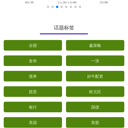
话题标签
全国
鑫策略
发布
一浪
债券
好牛配资
菇质
欧元区
银行
国债
美国
美股