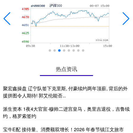
热点资讯
聚宏鑫操盘 辽宁队签下克里斯, 付豪续约两年顶薪, 背后的外
援拼图令人期待! 郭艾伦能否...
派生资本 1夜4大官宣-穆帅二进宫皇马，奥里吉退役，吉鲁续
约，格罗索签约
宝牛E配 接待量、消费额双增长！2026 年春节镇江文旅市