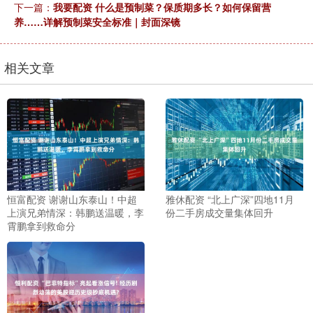
下一篇：
我要配资 什么是预制菜？保质期多长？如何保留营
养……详解预制菜安全标准｜封面深镜
相关文章
恒富配资 谢谢山东泰山！中超
雅休配资 “北上广深”四地11月
上演兄弟情深：韩鹏送温暖，李
份二手房成交量集体回升
霄鹏拿到救命分