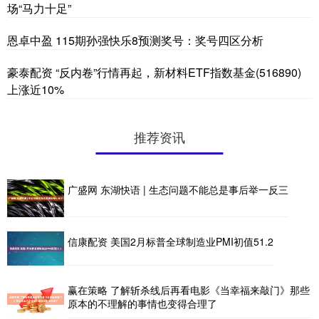
场“马力十足”
恩卓中盈 115期孙强快乐8预测奖号：奖号四区分析
豪泰配资 “反内卷”行情再起，新材料ETF指数基金(516890)
上涨近10%
推荐资讯
广盛网 东湖快语 | 生态问题不能总是事后举一反三
信康配资 美国2月标普全球制造业PMI初值51.2
赢在策略 了解斩杀线后再看电影《当幸福来敲门》那些
原本的不理解的事情也变得合理了