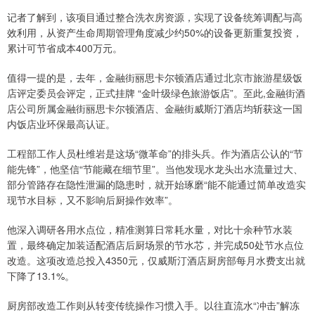
记者了解到，该项目通过整合洗衣房资源，实现了设备统筹调配与高
效利用，从资产生命周期管理角度减少约50%的设备更新重复投资，
累计可节省成本400万元。
值得一提的是，去年，金融街丽思卡尔顿酒店通过北京市旅游星级饭
店评定委员会评定，正式挂牌 “金叶级绿色旅游饭店”。至此,金融街酒
店公司所属金融街丽思卡尔顿酒店、金融街威斯汀酒店均斩获这一国
内饭店业环保最高认证。
工程部工作人员杜维岩是这场“微革命”的排头兵。作为酒店公认的“节
能先锋”，他坚信“节能藏在细节里”。当他发现水龙头出水流量过大、
部分管路存在隐性泄漏的隐患时，就开始琢磨“能不能通过简单改造实
现节水目标，又不影响后厨操作效率”。
他深入调研各用水点位，精准测算日常耗水量，对比十余种节水装
置，最终确定加装适配酒店后厨场景的节水芯，并完成50处节水点位
改造。这项改造总投入4350元，仅威斯汀酒店厨房部每月水费支出就
下降了13.1%。
厨房部改造工作则从转变传统操作习惯入手。以往直流水“冲击”解冻