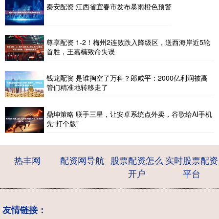
秦安配资 江西省宜春市发布暴雨橙色预警
尊享配资 1-2！梅州2连败跌入降级区，送西海岸近5轮
首胜，王嘉楠致命失误
钱龙配资 是谁掏空了万科？郎咸平：2000亿利润被高
管们精准地转移走了
鼎坤策略 联手三星，让安卓系统点外卖，谷歌给AI手机
先“打个版”
热丰网
配资网导航
股票配资怎么
实时股票配资
开户
平台
友情链接：