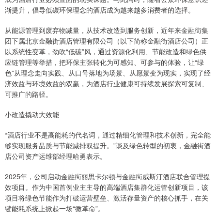
渐提升，倡导低碳环保理念的酒店成为越来越多消费者的选择。
从能源管理到废弃物减量，从技术改造到服务创新，近年来金融街集
团下属北京金融街酒店管理有限公司（以下简称金融街酒店公司）正
以系统性变革，劲吹“低碳”风，通过资源化利用、节能改造和绿色供
应链管理等举措，把环保主张转化为可感知、可参与的体验，让“绿
色”从理念走向实践、从口号落地为场景、从愿景变为现实，实现了经
济效益与环境效益的双赢，为酒店行业健康可持续发展探索可复制、
可推广的路径。
小改造撬动大效能
“酒店行业不是高能耗的代名词，通过精细化管理和技术创新，完全能
够实现服务品质与节能减排双提升。”谈及绿色转型的初衷，金融街酒
店公司资产运维部经理哈勇表示。
2025年，公司启动金融街丽思卡尔顿与金融街威斯汀酒店联合管理提
效项目。作为中国首例业主主导的高端酒店集群化运管创新项目，该
项目将绿色节能作为打破运营壁垒、激活存量资产的核心抓手，在关
键能耗系统上掀起一场“微革命”。