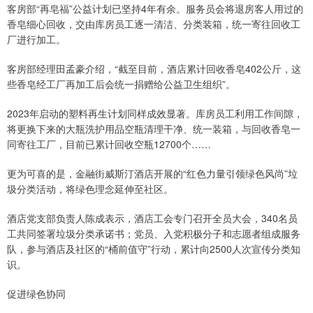
客房部“再皂福”公益计划已坚持4年有余。服务员会将退房客人用过的
香皂细心回收，交由库房员工逐一清洁、分类装箱，统一寄往回收工
厂进行加工。
客房部经理田孟豪介绍，“截至目前，酒店累计回收香皂402公斤，这
些香皂经工厂再加工后会统一捐赠给公益卫生组织”。
2023年启动的塑料再生计划同样成效显著。库房员工利用工作间隙，
将更换下来的大瓶洗护用品空瓶清理干净、统一装箱，与回收香皂一
同寄往工厂，目前已累计回收空瓶12700个……
更为可喜的是，金融街威斯汀酒店开展的“红色力量引领绿色风尚”垃
圾分类活动，将绿色理念延伸至社区。
酒店党支部负责人陈成表示，酒店工会专门召开全员大会，340名员
工共同签署垃圾分类承诺书；党员、入党积极分子和志愿者组成服务
队，参与酒店及社区的“桶前值守”行动，累计向2500人次宣传分类知
识。
促进绿色协同