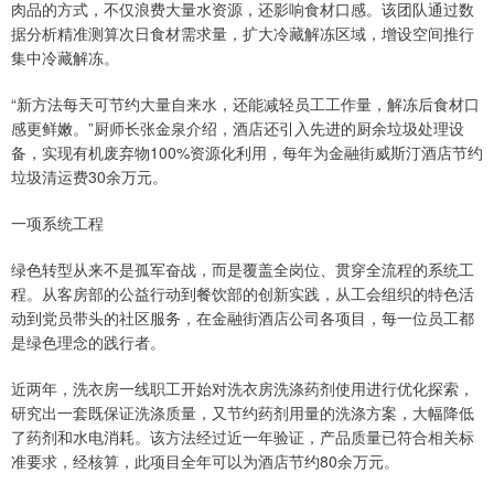
肉品的方式，不仅浪费大量水资源，还影响食材口感。该团队通过数
据分析精准测算次日食材需求量，扩大冷藏解冻区域，增设空间推行
集中冷藏解冻。
“新方法每天可节约大量自来水，还能减轻员工工作量，解冻后食材口
感更鲜嫩。”厨师长张金泉介绍，酒店还引入先进的厨余垃圾处理设
备，实现有机废弃物100%资源化利用，每年为金融街威斯汀酒店节约
垃圾清运费30余万元。
一项系统工程
绿色转型从来不是孤军奋战，而是覆盖全岗位、贯穿全流程的系统工
程。从客房部的公益行动到餐饮部的创新实践，从工会组织的特色活
动到党员带头的社区服务，在金融街酒店公司各项目，每一位员工都
是绿色理念的践行者。
近两年，洗衣房一线职工开始对洗衣房洗涤药剂使用进行优化探索，
研究出一套既保证洗涤质量，又节约药剂用量的洗涤方案，大幅降低
了药剂和水电消耗。该方法经过近一年验证，产品质量已符合相关标
准要求，经核算，此项目全年可以为酒店节约80余万元。